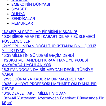
EMEKÇİNİN DÜNYASI
SİYASET
DÜNYA
SENDİKALAR
MEMURLAR
11:34
BİZİM SAĞCILAR BİRBİRİNİ KISKANIR!
10:06
ŞİİRDE ABARTICI KABARTICILAR / SÜSLEMECİ
PÜSLEMECİLER
12:29
ORHUN'DAN DOĞU TÜRKİSTAN'A: BİN ÜÇ YÜZ
YILLIK UYARI
15:39
MİLLETİN GÜNDEMİ GEÇİM DERDİ
11:23
KAHVEHANE’DEN KIRAATHANE’YE POJESİ
ANKARA’DA UYGULANIYOR
16:31
TANDOĞAN’DA BİR MEYDAN DEĞİL, TÜRKİYE
VARDI
12:55
COĞRAFYA KADER MİDİR MAZERET Mİ?
10:35
İLAHİYAT PROFESÖRÜ MEHMET OKUYAN’A BİR
CEVAP
10:30
DEVLET AKLI, MİLLET VİCDANI
10:24
Ali Yurtseven: Azerbaycan Edebiyat Dünyasında Bir
Köprü