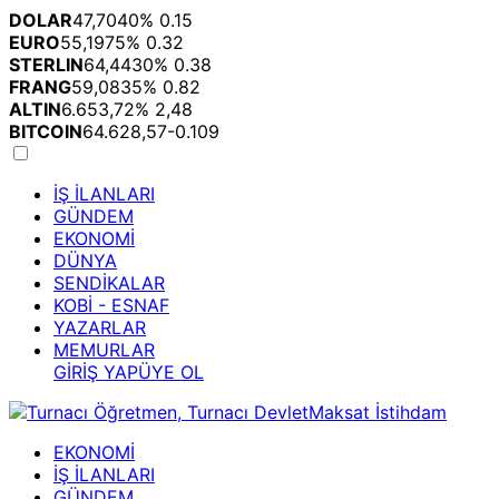
DOLAR
47,7040
% 0.15
EURO
55,1975
% 0.32
STERLIN
64,4430
% 0.38
FRANG
59,0835
% 0.82
ALTIN
6.653,72
% 2,48
BITCOIN
64.628,57
-0.109
İŞ İLANLARI
GÜNDEM
EKONOMİ
DÜNYA
SENDİKALAR
KOBİ - ESNAF
YAZARLAR
MEMURLAR
GİRİŞ YAP
ÜYE OL
EKONOMİ
İŞ İLANLARI
GÜNDEM