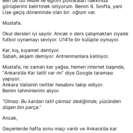
Ben de bu vesile ile eğitim politikaları hakkında
görüşlerimi belirtmek istiyorum. Benim 8. Sınıfta, yani
Lise geçiş döneminde olan bir oğlum var.
Mustafa.
Okul dersleri iyi sayılır. Ancak o ders çalışmaktan ziyade
futbol oynamayı seviyor. U14’te bir kulüpte oynuyor.
Kar, kış, kıyamet demiyor.
Sabah, akşam demiyor. Antrenmanlara katılıyor.
Mustafa, ne zaman kar yağsa, hemen internet başında,
“
Ankara’da Kar tatili var mı
” diye Google taraması
yapıyor.
Ankara Valisinin twitter hesabını takip ediyor.
Benim tahminlerimi alıyor.
“
Olmaz. Bu kardan tatil çıkmaz dediğimde, yüzünden
düşen bin parça.
”
Ancak,
Geçenlerde hafta sonu maçı vardı ve Ankara’da kar