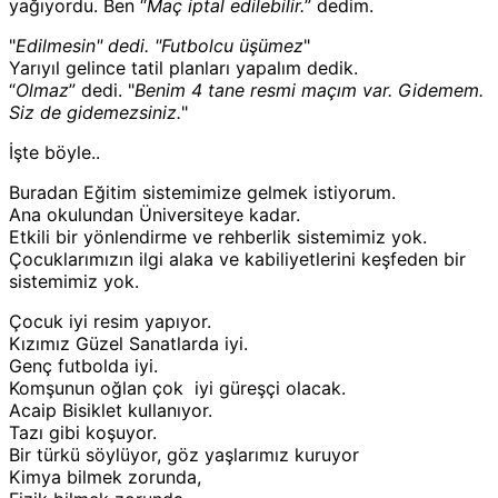
yağıyordu. Ben “
Maç iptal edilebilir.
” dedim.
"
Edilmesin" dedi. "Futbolcu üşümez
"
Yarıyıl gelince tatil planları yapalım dedik.
“
Olmaz
” dedi. "
Benim 4 tane resmi maçım var. Gidemem.
Siz de gidemezsiniz.
"
İşte böyle..
Buradan Eğitim sistemimize gelmek istiyorum.
Ana okulundan Üniversiteye kadar.
Etkili bir yönlendirme ve rehberlik sistemimiz yok.
Çocuklarımızın ilgi alaka ve kabiliyetlerini keşfeden bir
sistemimiz yok.
Çocuk iyi resim yapıyor.
Kızımız Güzel Sanatlarda iyi.
Genç futbolda iyi.
Komşunun oğlan çok iyi güreşçi olacak.
Acaip Bisiklet kullanıyor.
Tazı gibi koşuyor.
Bir türkü söylüyor, göz yaşlarımız kuruyor
Kimya bilmek zorunda,