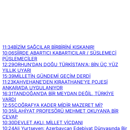
11:34
BİZİM SAĞCILAR BİRBİRİNİ KISKANIR!
10:06
ŞİİRDE ABARTICI KABARTICILAR / SÜSLEMECİ
PÜSLEMECİLER
12:29
ORHUN'DAN DOĞU TÜRKİSTAN'A: BİN ÜÇ YÜZ
YILLIK UYARI
15:39
MİLLETİN GÜNDEMİ GEÇİM DERDİ
11:23
KAHVEHANE’DEN KIRAATHANE’YE POJESİ
ANKARA’DA UYGULANIYOR
16:31
TANDOĞAN’DA BİR MEYDAN DEĞİL, TÜRKİYE
VARDI
12:55
COĞRAFYA KADER MİDİR MAZERET Mİ?
10:35
İLAHİYAT PROFESÖRÜ MEHMET OKUYAN’A BİR
CEVAP
10:30
DEVLET AKLI, MİLLET VİCDANI
10:24
Ali Yurtseven: Azerbaycan Edebiyat Dünyasında Bir