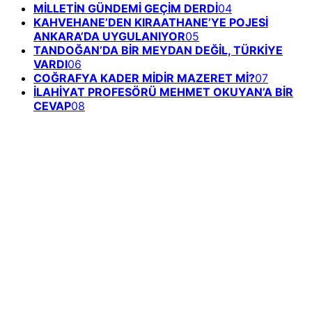
MİLLETİN GÜNDEMİ GEÇİM DERDİ
04
KAHVEHANE’DEN KIRAATHANE’YE POJESİ
ANKARA’DA UYGULANIYOR
05
TANDOĞAN’DA BİR MEYDAN DEĞİL, TÜRKİYE
VARDI
06
COĞRAFYA KADER MİDİR MAZERET Mİ?
07
İLAHİYAT PROFESÖRÜ MEHMET OKUYAN’A BİR
CEVAP
08