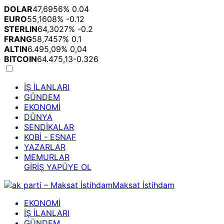
DOLAR
47,6956
% 0.04
EURO
55,1608
% -0.12
STERLIN
64,3027
% -0.2
FRANG
58,7457
% 0.1
ALTIN
6.495,09
% 0,04
BITCOIN
64.475,13
-0.326
İŞ İLANLARI
GÜNDEM
EKONOMİ
DÜNYA
SENDİKALAR
KOBİ - ESNAF
YAZARLAR
MEMURLAR
GİRİŞ YAP
ÜYE OL
EKONOMİ
İŞ İLANLARI
GÜNDEM