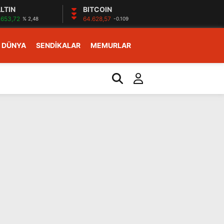
LTIN
BITCOIN
.653,72
64.628,57
% 2,48
-0.109
DÜNYA
SENDİKALAR
MEMURLAR