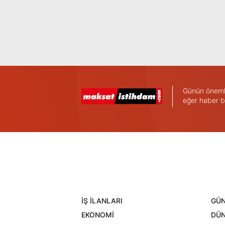
Günün önemli 
eğer haber b
İŞ İLANLARI
GÜ
EKONOMİ
DÜ