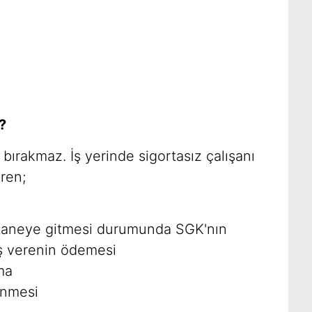
?
ırakmaz. İş yerinde sigortasız çalışanı
eren;
staneye gitmesi durumunda SGK'nın
 iş verenin ödemesi
ma
enmesi