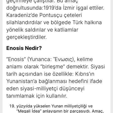
geçirmeye çalıştılar. Bu amaç
doğrultusunda:1919’da İzmir işgal ettiler.
Karadeniz’de Pontusçu çeteleri
silahlandırdılar ve bölgede Türk halkına
yönelik saldırılar ve katliamlar
gerçekleştirdiler.
Enosis Nedir?
“Enosis” (Yunanca: Ἕνωσις), kelime
anlamı olarak “birleşme” demektir. Siyasi
tarih açısından ise özellikle: Kıbrıs’ın
Yunanistan’a bağlanması hedefini ifade
eden siyasi-milliyetçi düşünceyi
tanımlamak için kullanılır.
yüzyılda yükselen Yunan milliyetçiliği ve
“Megali İdea” anlayışının bir parçasıydı. Amaç,