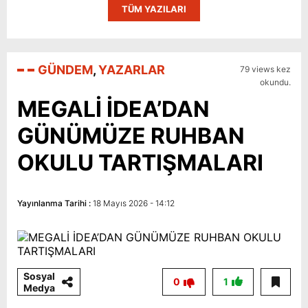
TÜM YAZILARI
GÜNDEM
,
YAZARLAR
79 views kez
okundu.
MEGALİ İDEA’DAN
GÜNÜMÜZE RUHBAN
OKULU TARTIŞMALARI
Yayınlanma Tarihi :
18 Mayıs 2026 - 14:12
Sosyal
0
1
Medya