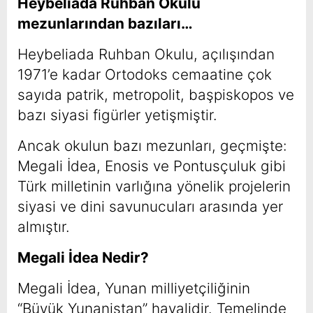
Heybeliada Ruhban Okulu
mezunlarından bazıları…
Heybeliada Ruhban Okulu, açılışından
1971’e kadar Ortodoks cemaatine çok
sayıda patrik, metropolit, başpiskopos ve
bazı siyasi figürler yetişmiştir.
Ancak okulun bazı mezunları, geçmişte:
Megali İdea, Enosis ve Pontusçuluk gibi
Türk milletinin varlığına yönelik projelerin
siyasi ve dini savunucuları arasında yer
almıştır.
Megali İdea Nedir?
Megali İdea, Yunan milliyetçiliğinin
“Büyük Yunanistan” hayalidir. Temelinde