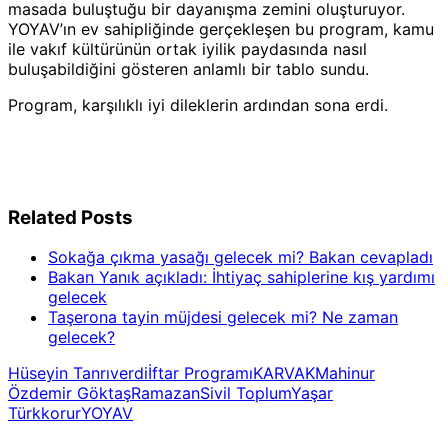
masada buluştuğu bir dayanışma zemini oluşturuyor.
YOYAV’ın ev sahipliğinde gerçekleşen bu program, kamu
ile vakıf kültürünün ortak iyilik paydasında nasıl
buluşabildiğini gösteren anlamlı bir tablo sundu.
Program, karşılıklı iyi dileklerin ardından sona erdi.
Related Posts
Sokağa çıkma yasağı gelecek mi? Bakan cevapladı
Bakan Yanık açıkladı: İhtiyaç sahiplerine kış yardımı
gelecek
Taşerona tayin müjdesi gelecek mi? Ne zaman
gelecek?
Hüseyin Tanrıverdi
İftar Programı
KARVAK
Mahinur
Özdemir Göktaş
Ramazan
Sivil Toplum
Yaşar
Türkkorur
YOYAV