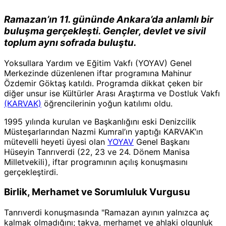
Ramazan’ın 11. gününde Ankara’da anlamlı bir
buluşma gerçekleşti. Gençler, devlet ve sivil
toplum aynı sofrada buluştu.
Yoksullara Yardım ve Eğitim Vakfı
(YOYAV) Genel
Merkezinde düzenlenen iftar programına
Mahinur
Özdemir Göktaş
katıldı. Programda dikkat çeken bir
diğer unsur ise
Kültürler Arası Araştırma ve Dostluk Vakfı
(KARVAK)
öğrencilerinin yoğun katılımı oldu.
1995 yılında kurulan ve Başkanlığını eski Denizcilik
Müsteşarlarından Nazmi Kumral’ın yaptığı KARVAK’ın
mütevelli heyeti üyesi olan
YOYAV
Genel Başkanı
Hüseyin Tanrıverdi
(22, 23 ve 24. Dönem Manisa
Milletvekili), iftar programının açılış konuşmasını
gerçekleştirdi.
Birlik, Merhamet ve Sorumluluk Vurgusu
Tanrıverdi konuşmasında "Ramazan ayının yalnızca aç
kalmak olmadığını; takva, merhamet ve ahlaki olgunluk