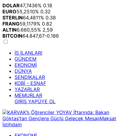
DOLAR
47,7436
% 0.18
EURO
55,2510
% 0.32
STERLIN
64,4811
% 0.38
FRANG
59,1179
% 0.82
ALTIN
6.660,55
% 2,59
BITCOIN
64.847,67
-0.186
İŞ İLANLARI
GÜNDEM
EKONOMİ
DÜNYA
SENDİKALAR
KOBİ - ESNAF
YAZARLAR
MEMURLAR
GİRİŞ YAP
ÜYE OL
EKONOMİ