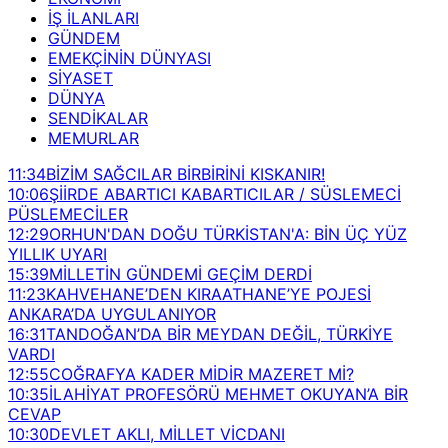
İŞ İLANLARI
GÜNDEM
EMEKÇİNİN DÜNYASI
SİYASET
DÜNYA
SENDİKALAR
MEMURLAR
11:34
BİZİM SAĞCILAR BİRBİRİNİ KISKANIR!
10:06
ŞİİRDE ABARTICI KABARTICILAR / SÜSLEMECİ
PÜSLEMECİLER
12:29
ORHUN'DAN DOĞU TÜRKİSTAN'A: BİN ÜÇ YÜZ
YILLIK UYARI
15:39
MİLLETİN GÜNDEMİ GEÇİM DERDİ
11:23
KAHVEHANE’DEN KIRAATHANE’YE POJESİ
ANKARA’DA UYGULANIYOR
16:31
TANDOĞAN’DA BİR MEYDAN DEĞİL, TÜRKİYE
VARDI
12:55
COĞRAFYA KADER MİDİR MAZERET Mİ?
10:35
İLAHİYAT PROFESÖRÜ MEHMET OKUYAN’A BİR
CEVAP
10:30
DEVLET AKLI, MİLLET VİCDANI