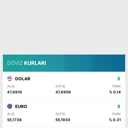
DÖVİZ
KURLARI
DOLAR
ALIŞ
SATIŞ
FARK
47,6910
47,6959
% 0.14
EURO
ALIŞ
SATIŞ
FARK
55,1738
55,1930
% 0.31