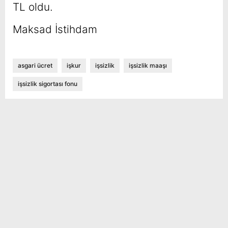
TL oldu.
Maksad İstihdam
asgari ücret
işkur
işsizlik
işsizlik maaşı
işsizlik sigortası fonu