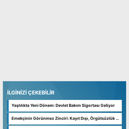
İLGİNİZİ ÇEKEBİLİR
Yaşlılıkta Yeni Dönem: Devlet Bakım Sigortası Geliyor
Emekçinin Görünmez Zinciri: Kayıt Dışı, Örgütsüzlük ve
Adaletsiz Paylaşım”