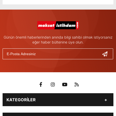
Günün önemli haberlerinden anında bilgi sahibi olmak istiyorsanız
eğer haber bültenine üye olun.
KATEGORİLER
İŞ İLANLARI
GÜNDEM