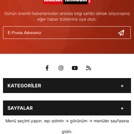
Günün önemli haberlerinden anında bilgi sahibi olmak istiyorsanız
eğer haber bültenine üye olun.
KATEGORİLER
İŞ İLANLARI
GÜNDEM
SAYFALAR
EKONOMİ
DÜNYA
SENDİKALAR
KOBİ - ESNAF
Menü seçimi yapın. wp-admin -> görünüm -> menüler sayfasına
YAZARLAR
MEMURLAR
gidin.